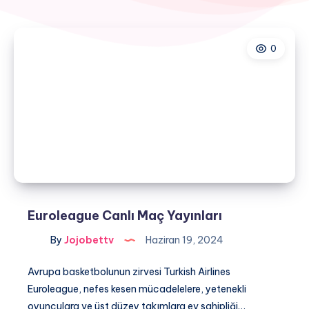
0
Euroleague Canlı Maç Yayınları
By
Jojobettv
Haziran 19, 2024
Avrupa basketbolunun zirvesi Turkish Airlines
Euroleague, nefes kesen mücadelelere, yetenekli
oyunculara ve üst düzey takımlara ev sahipliği…