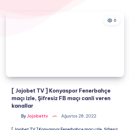
0
[ Jojobet TV ] Konyaspor Fenerbahçe
maçı izle, Şifresiz FB maçı canli veren
kanallar
By
Jojobettv
Ağustos 28, 2022
[ Jojobet TV ] Konyaspor Fenerbahçe maçı izle, Şifresiz