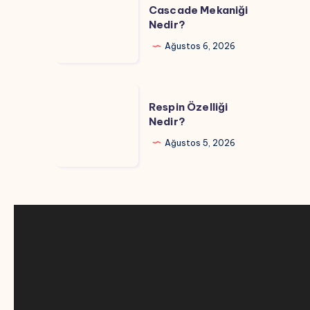
ve
Cascade Mekaniği
Nedir?
Cascade
Mekaniği
Ağustos 6, 2026
Nedir?
Respin
Respin Özelliği
Özelliği
Nedir?
Nedir?
Ağustos 5, 2026