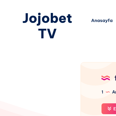
Jojobet
Anasayfa
TV
1
Ar
E