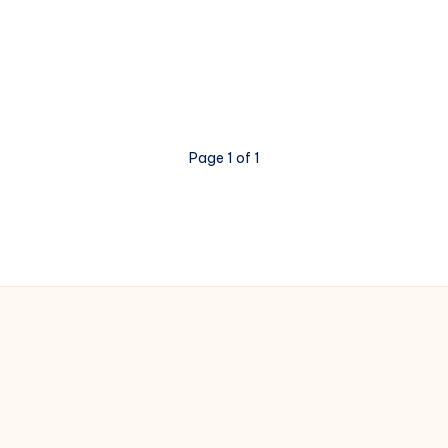
Page 1 of 1