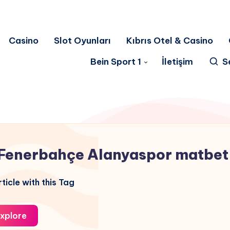
Casino
Slot Oyunları
Kıbrıs Otel & Casino
Bein Sport 1
İletişim
S
Fenerbahçe Alanyaspor matbet
ticle with this Tag
xplore