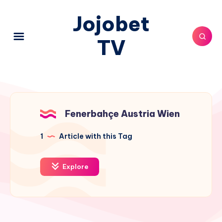
Jojobet
TV
Fenerbahçe Austria Wien
1
Article with this Tag
Explore