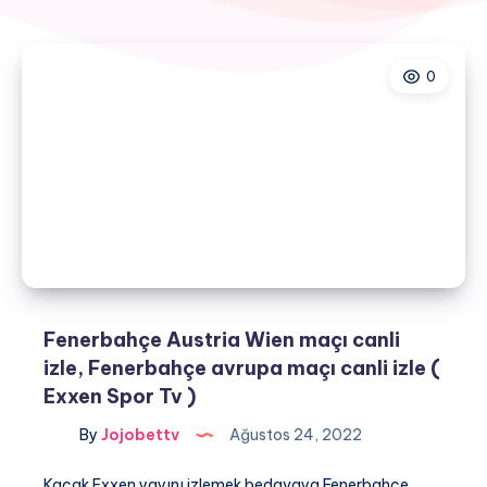
0
Fenerbahçe Austria Wien maçı canli
izle, Fenerbahçe avrupa maçı canli izle (
Exxen Spor Tv )
By
Jojobettv
Ağustos 24, 2022
Kaçak Exxen yayını izlemek bedavaya Fenerbahçe