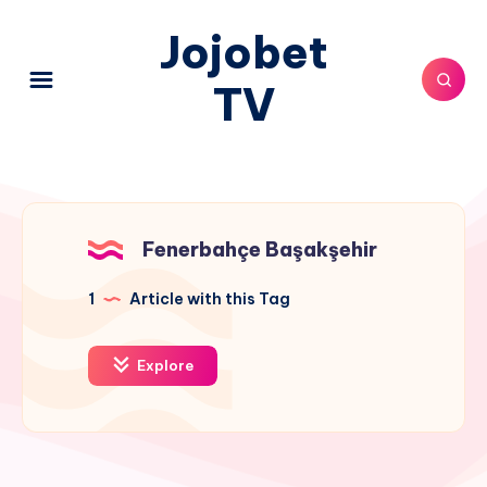
Jojobet
TV
Fenerbahçe Başakşehir
1
Article with this Tag
Explore