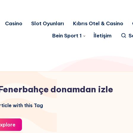
Casino
Slot Oyunları
Kıbrıs Otel & Casino
Bein Sport 1
İletişim
S
Fenerbahçe donamdan izle
ticle with this Tag
xplore