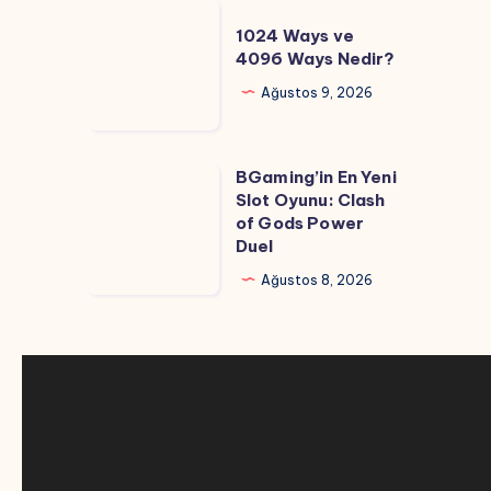
1024
1024 Ways ve
Ways
4096 Ways Nedir?
ve
Ağustos 9, 2026
4096
Ways
Nedir?
BGaming’in En Yeni
BGaming’in
Slot Oyunu: Clash
En
of Gods Power
Yeni
Duel
Slot
Ağustos 8, 2026
Oyunu:
Clash
of
Gods
Power
Duel