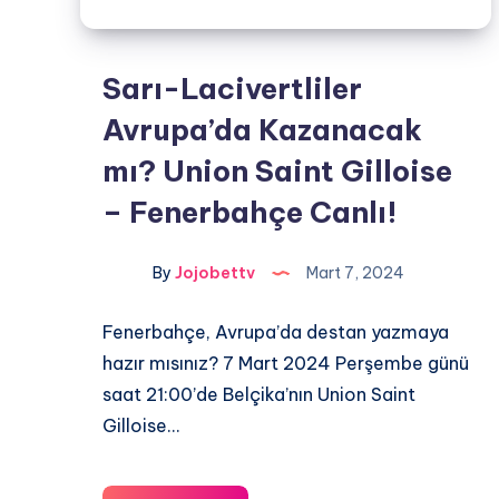
Sarı-Lacivertliler
Avrupa’da Kazanacak
mı? Union Saint Gilloise
– Fenerbahçe Canlı!
By
Jojobettv
Mart 7, 2024
Fenerbahçe, Avrupa’da destan yazmaya
hazır mısınız? 7 Mart 2024 Perşembe günü
saat 21:00’de Belçika’nın Union Saint
Gilloise…