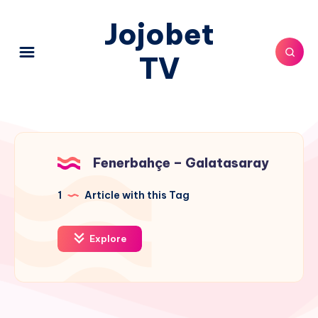
Jojobet
TV
Fenerbahçe – Galatasaray
1
Article with this Tag
Explore