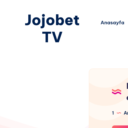
Jojobet
Anasayfa
TV
1
Ar