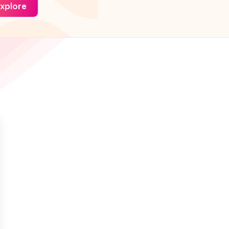
xplore