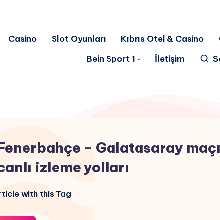
Casino
Slot Oyunları
Kıbrıs Otel & Casino
Bein Sport 1
İletişim
S
Fenerbahçe – Galatasaray maç
canlı izleme yolları
ticle with this Tag