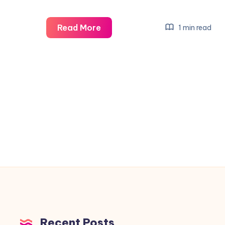
[
Read More
1 min read
jojo
bet
tv
izle
]
Fenerbahçe
Gaziantep
FK
maçı
canli
izle,
Jojobet
tv
Recent Posts
bein