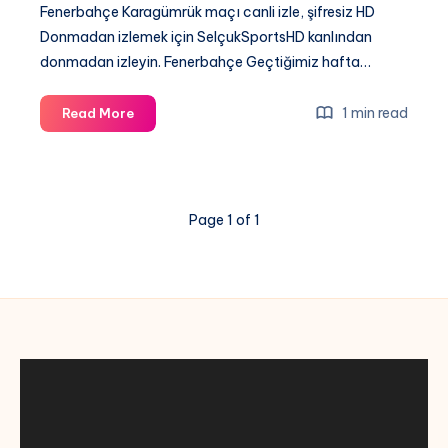
Fenerbahçe Karagümrük maçı canli izle, şifresiz HD
Donmadan izlemek için SelçukSportsHD kanlından
donmadan izleyin. Fenerbahçe Geçtiğimiz hafta…
[
1 min read
Read More
Jojobet
TV
canli
maç
Page 1 of 1
izle
]
Fenerbahçe
Karagümrük
maçı
canli
izle,
şifresiz
HD
Donmadan