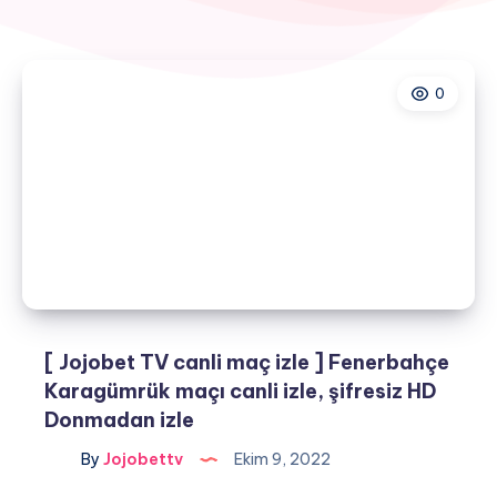
0
[ Jojobet TV canli maç izle ] Fenerbahçe
Karagümrük maçı canli izle, şifresiz HD
Donmadan izle
By
Jojobettv
Ekim 9, 2022