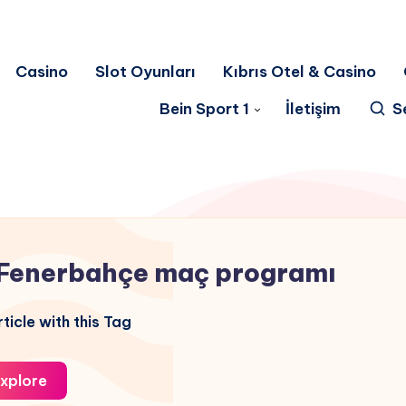
Casino
Slot Oyunları
Kıbrıs Otel & Casino
Bein Sport 1
İletişim
S
Fenerbahçe maç programı
ticle with this Tag
xplore