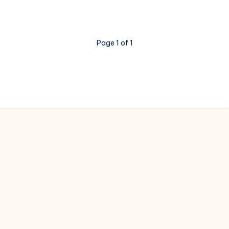
Page 1 of 1