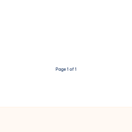
Page 1 of 1