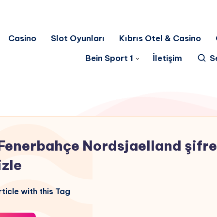
Casino
Slot Oyunları
Kıbrıs Otel & Casino
Bein Sport 1
İletişim
S
Fenerbahçe Nordsjaelland şifre
izle
ticle with this Tag