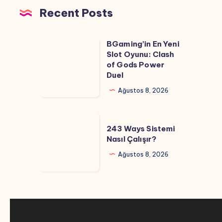
Link
Recent Posts
)
BGaming’in En Yeni
BGaming’in
Slot Oyunu: Clash
En
of Gods Power
Yeni
Duel
Slot
Ağustos 8, 2026
Oyunu:
Clash
243
of
243 Ways Sistemi
Ways
Nasıl Çalışır?
Gods
Sistemi
Power
Ağustos 8, 2026
Nasıl
Duel
Çalışır?