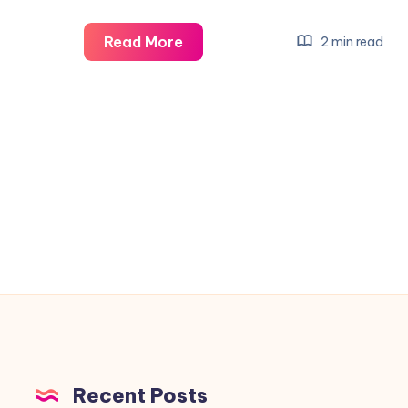
[
Read More
2 min read
Jojobet
tv
]
Fenerbahçe
Trabzonspor
Derbisi
izle,
FB
TS
Maçı
canli
izle,
Golvar
Recent Posts
TV