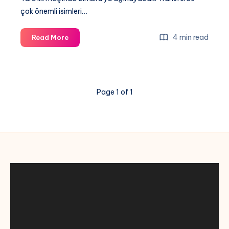
çok önemli isimleri…
Fenerbahçe
4 min read
Read More
Zimbru
maçı
canlı
izle,
Page 1 of 1
Fenerbahçe
Avrupa
maçı
şifresiz
izle