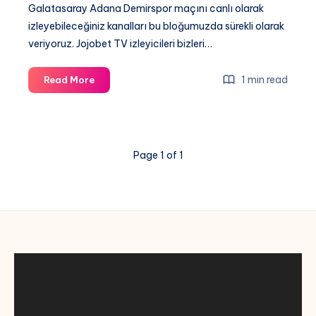
Galatasaray Adana Demirspor maçını canlı olarak
izleyebileceğiniz kanalları bu bloğumuzda sürekli olarak
veriyoruz. Jojobet TV izleyicileri bizleri…
Galatasaray
1 min read
Read More
Adana
Demirspor
Maçı
canlı
Page 1 of 1
izle,
Şifresiz
donmadan
Bedava
galatasaray
maçı
izle.