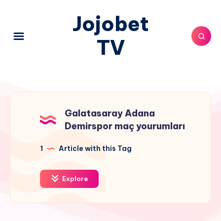
Jojobet
TV
Galatasaray Adana
Demirspor maç yourumları
1
Article with this Tag
Explore