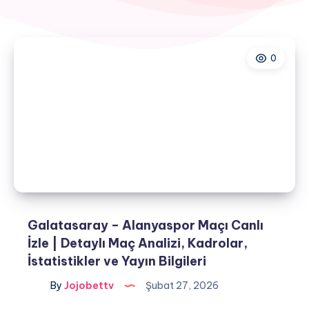
0
Galatasaray – Alanyaspor Maçı Canlı
İzle | Detaylı Maç Analizi, Kadrolar,
İstatistikler ve Yayın Bilgileri
By
Jojobettv
Şubat 27, 2026