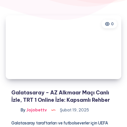
0
Galatasaray – AZ Alkmaar Maçı Canlı
İzle, TRT 1 Online İzle: Kapsamlı Rehber
By
Jojobettv
Şubat 19, 2025
Galatasaray taraftarları ve futbolseverler için UEFA