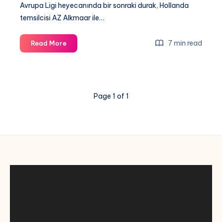
Avrupa Ligi heyecanında bir sonraki durak, Hollanda
temsilcisi AZ Alkmaar ile…
Galatasaray
7 min read
Read More
–
AZ
Alkmaar
Maçı
Page 1 of 1
Canlı
İzle,
TRT
1
Online
İzle:
Kapsamlı
Rehber