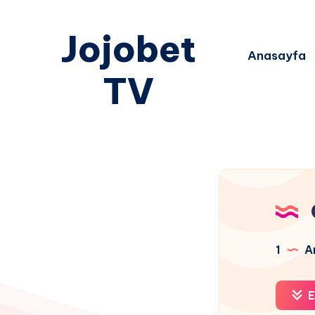
Jojobet
Anasayfa
TV
1
Ar
E