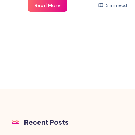
[
Read More
3 min read
Jojobet
TV
]
Galatasaray
Beşiktaş
Maçı
canli
izle,
Şifresiz
Derbi
izle
HD,
GS
Recent Posts
BJK
derbisi