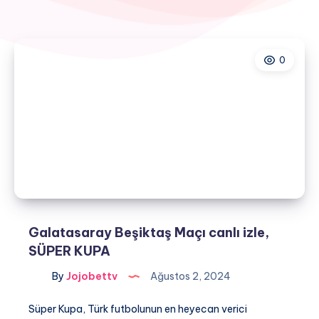
0
Galatasaray Beşiktaş Maçı canlı izle,
SÜPER KUPA
By
Jojobettv
Ağustos 2, 2024
Süper Kupa, Türk futbolunun en heyecan verici