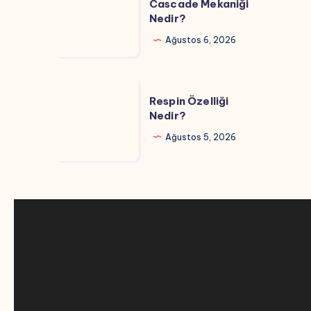
ve
Cascade Mekaniği
Nedir?
Cascade
Mekaniği
Ağustos 6, 2026
Nedir?
Respin
Respin Özelliği
Özelliği
Nedir?
Nedir?
Ağustos 5, 2026