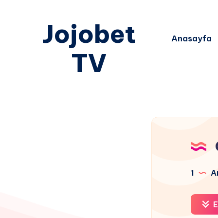
Jojobet
Anasayfa
TV
1
Ar
E