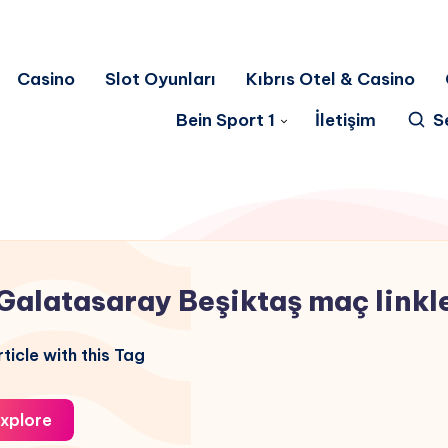
Casino
Slot Oyunları
Kıbrıs Otel & Casino
Bein Sport 1
İletişim
S
Galatasaray Beşiktaş maç linkl
ticle with this Tag
xplore