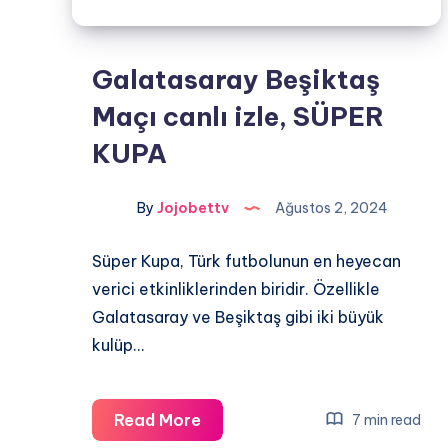
Galatasaray Beşiktaş
Maçı canlı izle, SÜPER
KUPA
By
Jojobettv
Ağustos 2, 2024
Süper Kupa, Türk futbolunun en heyecan
verici etkinliklerinden biridir. Özellikle
Galatasaray ve Beşiktaş gibi iki büyük
kulüp…
Galatasaray
Read More
7 min read
Beşiktaş