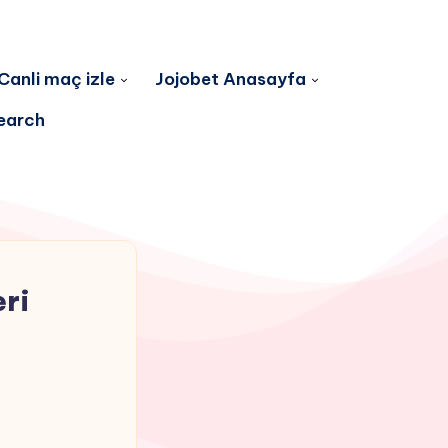
Canli maç izle
Jojobet Anasayfa
earch
eri