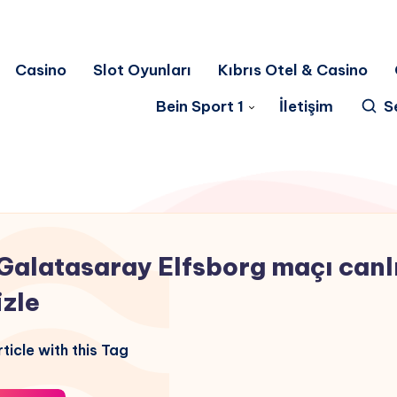
Casino
Slot Oyunları
Kıbrıs Otel & Casino
Bein Sport 1
İletişim
S
Galatasaray Elfsborg maçı canl
izle
ticle with this Tag