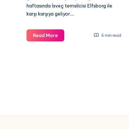
haftasında İsveç temsilcisi Elfsborg ile
karşı karşıya geliyor….
TRT
Read More
6 min read
1
online
izle:
Galatasaray
–
Elfsborg
webden
online
bedava
Donmadan
izle