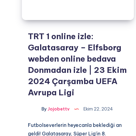
TRT 1 online izle:
Galatasaray – Elfsborg
webden online bedava
Donmadan izle | 23 Ekim
2024 Çarşamba UEFA
Avrupa Ligi
By
Jojobettv
Ekim 22, 2024
Futbolseverlerin heyecanla beklediği an
geldi! Galatasaray, Süper Lig’in 8.