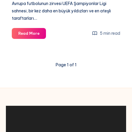
Avrupa futbolunun zirvesi UEFA Şampiyonlar Ligi
sahnesi, bir kez daha en büyük yıldızları ve en ateşli
taraftarları…
Nefesler
5 min read
Read More
Tutuldu:
E.
Frankfurt
–
Page 1 of 1
Galatasaray
Maçı
CANLI
İzle
|
Şampiyonlar
Ligi’nde
Dev
Randevu!