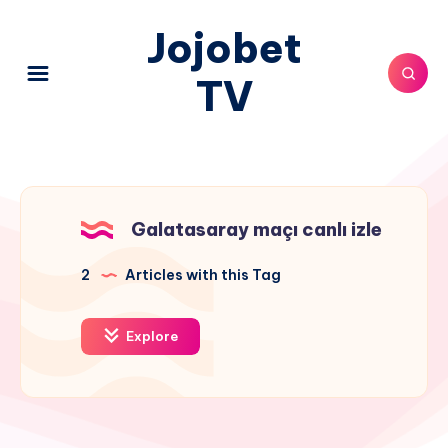
Jojobet
TV
Galatasaray maçı canlı izle
2
Articles with this Tag
Explore