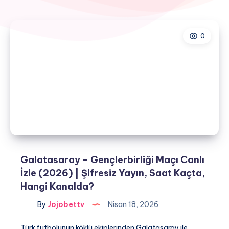
0
Galatasaray – Gençlerbirliği Maçı Canlı
İzle (2026) | Şifresiz Yayın, Saat Kaçta,
Hangi Kanalda?
By
Jojobettv
Nisan 18, 2026
Türk futbolunun köklü ekiplerinden Galatasaray ile