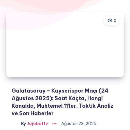
0
Galatasaray – Kayserispor Maçı (24
Ağustos 2025): Saat Kaçta, Hangi
Kanalda, Muhtemel 11’ler, Taktik Analiz
ve Son Haberler
By
Jojobettv
Ağustos 23, 2025