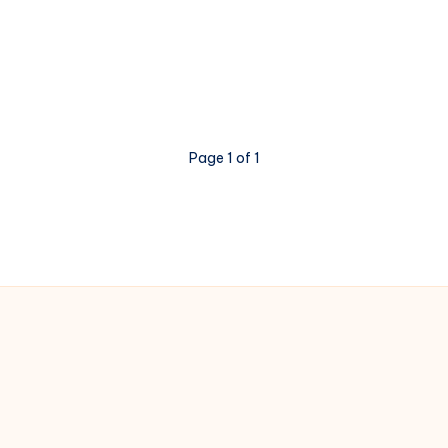
Page 1 of 1