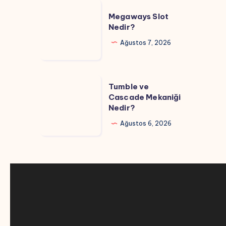
Megaways
Megaways Slot
Slot
Nedir?
Nedir?
Ağustos 7, 2026
Tumble
Tumble ve
ve
Cascade Mekaniği
Nedir?
Cascade
Mekaniği
Ağustos 6, 2026
Nedir?