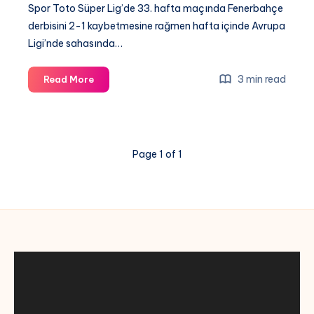
Spor Toto Süper Lig’de 33. hafta maçında Fenerbahçe
derbisini 2-1 kaybetmesine rağmen hafta içinde Avrupa
Ligi’nde sahasında…
Galatasaray
3 min read
Read More
Malatya
canli
maç
izle,
Page 1 of 1
Jojobet
TV
şifresiz
Bein
sports
HD
izle,
Selcuk
sports