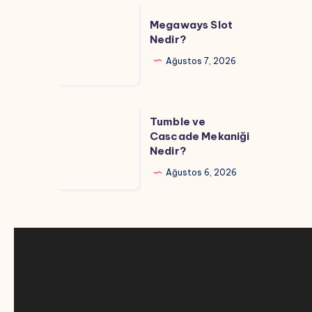
Megaways
Megaways Slot
Slot
Nedir?
Nedir?
Ağustos 7, 2026
Tumble
Tumble ve
ve
Cascade Mekaniği
Nedir?
Cascade
Mekaniği
Ağustos 6, 2026
Nedir?