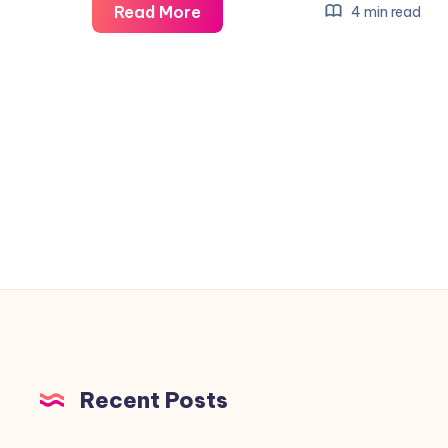
[Taraftarium
Read More
4 min read
24]
Galatasaray
Parma
izle
Canli
📺
Recent Posts