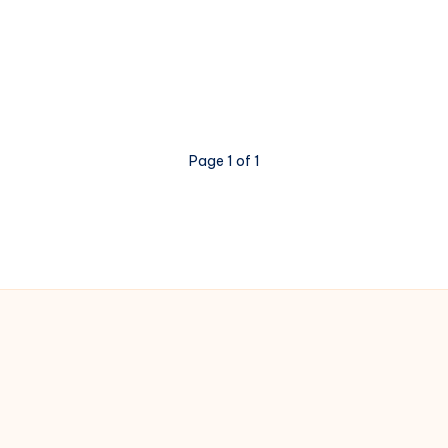
Page 1 of 1