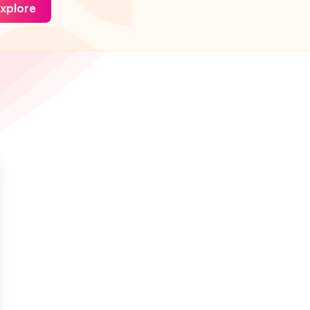
xplore