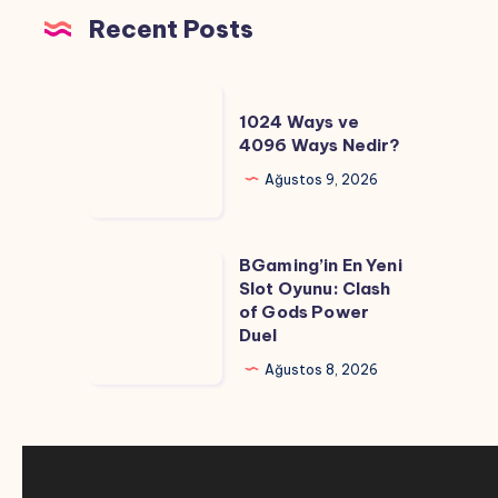
Hangi
Recent Posts
Kanalda?
Şifresiz
nasıl
1024
1024 Ways ve
izlenir
Ways
4096 Ways Nedir?
ve
Ağustos 9, 2026
4096
Ways
Nedir?
BGaming’in En Yeni
BGaming’in
Slot Oyunu: Clash
En
of Gods Power
Yeni
Duel
Slot
Ağustos 8, 2026
Oyunu:
Clash
of
Gods