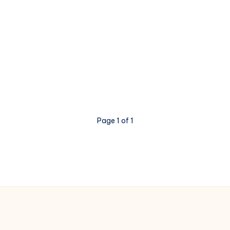
Page 1 of 1