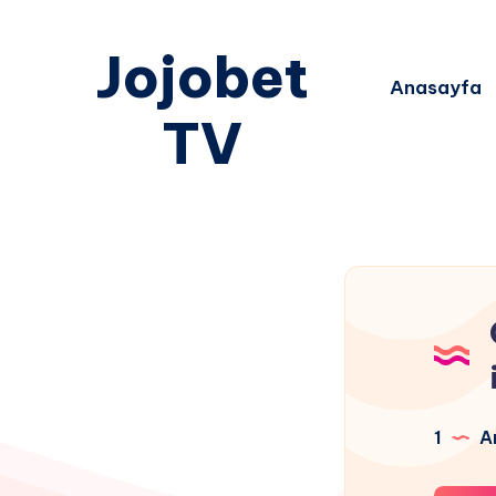
Jojobet
Anasayfa
TV
1
Ar