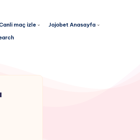
Canli maç izle
Jojobet Anasayfa
earch
ı