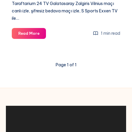
Taraftarium 24 TV Galatasaray Zalgiris Vilnius maçı
canlı izle, şifresiz bedava maçı izle, S Sports Exxen TV
ile…
[
1 min read
Read More
Taraftarium
24
]
Galatasaray
Page 1 of 1
Zalgiris
Vilnius maçı
canlı
izle,
şifresiz
bedava
maçı
izle,
S
Sports