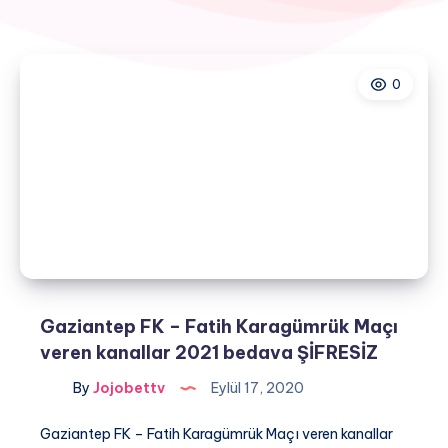
0
Gaziantep FK – Fatih Karagümrük Maçı
veren kanallar 2021 bedava ŞİFRESİZ
By
Jojobettv
Eylül 17, 2020
Gaziantep FK – Fatih Karagümrük Maçı veren kanallar