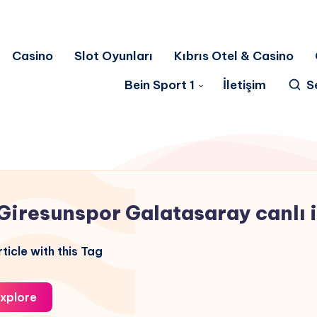
Casino
Slot Oyunları
Kıbrıs Otel & Casino
Bein Sport 1
İletişim
S
Giresunspor Galatasaray canlı i
ticle with this Tag
xplore