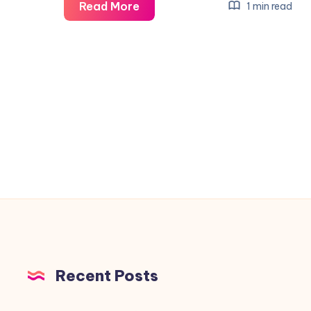
Giresunspor
Read More
1 min read
Galatasaray
maçı
izle
şifresiz,
Jojobet
TV
izle
Bein
sports
1
donmadan
Recent Posts