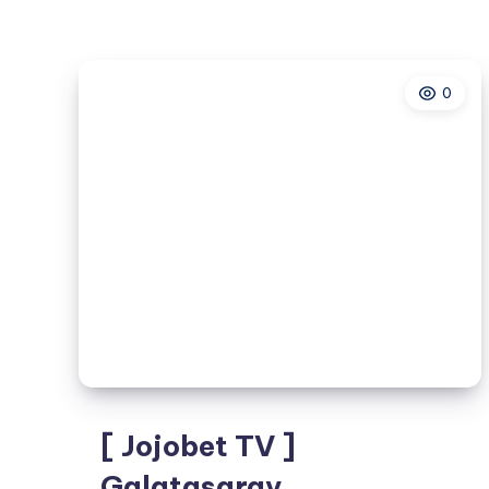
)
Trabzonspor
–
0
Galatasaray
Maçı
canlı
izle,
TS
GS
Derbi
Maçı
şifresiz
izle
[ Jojobet TV ]
Galatasaray