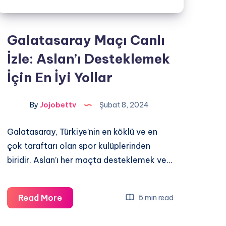
Galatasaray Maçı Canlı
İzle: Aslan’ı Desteklemek
İçin En İyi Yollar
By
Jojobettv
Şubat 8, 2024
Galatasaray, Türkiye’nin en köklü ve en
çok taraftarı olan spor kulüplerinden
biridir. Aslan’ı her maçta desteklemek ve…
Galatasaray
Read More
5 min read
Maçı
Canlı