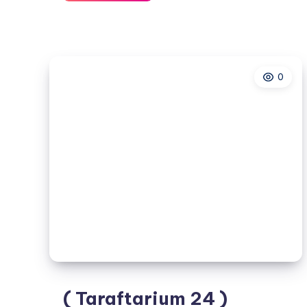
Derbi:
Fenerbahçe
–
Galatasaray
0
Maçı
Analizi,
İstatistikler
ve
Tahminler
( Taraftarium 24 )