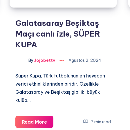
Galatasaray Beşiktaş
Maçı canlı izle, SÜPER
KUPA
By
Jojobettv
Ağustos 2, 2024
Süper Kupa, Türk futbolunun en heyecan
verici etkinliklerinden biridir. Özellikle
Galatasaray ve Beşiktaş gibi iki büyük
kulüp…
Galatasaray
Read More
7 min read
Beşiktaş