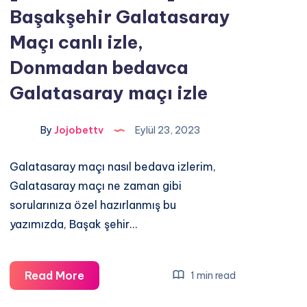
Başakşehir Galatasaray
Maçı canlı izle,
Donmadan bedavca
Galatasaray maçı izle
By
Jojobettv
Eylül 23, 2023
Galatasaray maçı nasıl bedava izlerim,
Galatasaray maçı ne zaman gibi
sorularınıza özel hazırlanmış bu
yazımızda, Başak şehir…
[
Read More
1 min read
Taraftarium