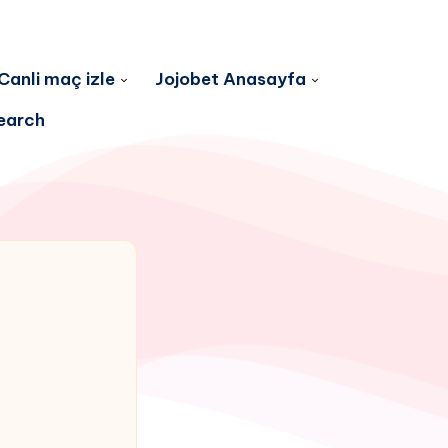
Canli maç izle
Jojobet Anasayfa
earch