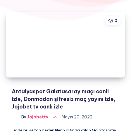
0
Antalyaspor Galatasaray maçı canli
izle, Donmadan şifresiz maç yayını izle,
Jojobet tv canlı izle
By
Jojobettv
Mayıs 20, 2022
Ligde bu sezon beklentilerin altında kalan Galatasaray,