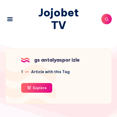
Jojobet
TV
gs antalyaspor izle
1
Article with this Tag
Explore