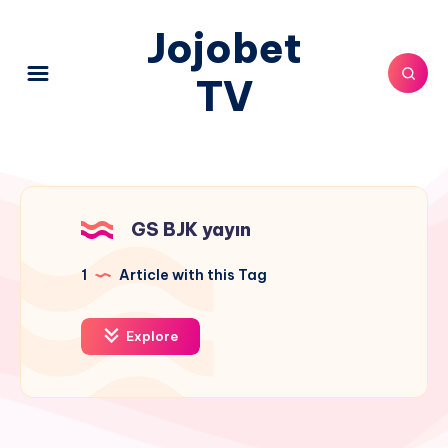
Jojobet
TV
GS BJK yayın
1
Article with this Tag
Explore