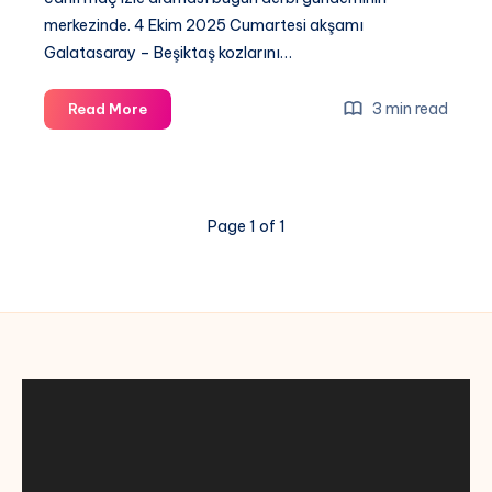
merkezinde. 4 Ekim 2025 Cumartesi akşamı
Galatasaray – Beşiktaş kozlarını…
Galatasaray
3 min read
Read More
–
Beşiktaş
Maçı
Canlı
Page 1 of 1
İzle
Taraftarium24
|
4
Ekim
2025
Süper
Lig
Derbisi