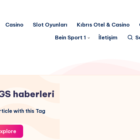
Casino
Slot Oyunları
Kıbrıs Otel & Casino
Bein Sport 1
İletişim
S
GS haberleri
ticle with this Tag
xplore