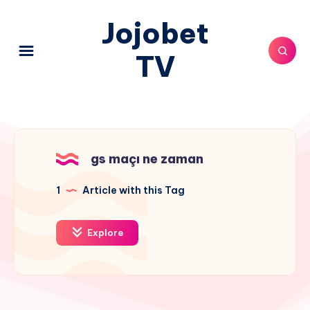
Jojobet
TV
gs maçı ne zaman
1
Article with this Tag
Explore