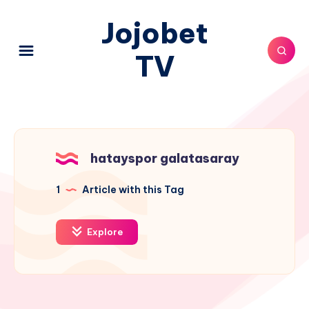
Jojobet
TV
hatayspor galatasaray
1
Article with this Tag
Explore