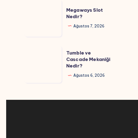
Megaways
Megaways Slot
Slot
Nedir?
Nedir?
Ağustos 7, 2026
Tumble
Tumble ve
ve
Cascade Mekaniği
Nedir?
Cascade
Mekaniği
Ağustos 6, 2026
Nedir?