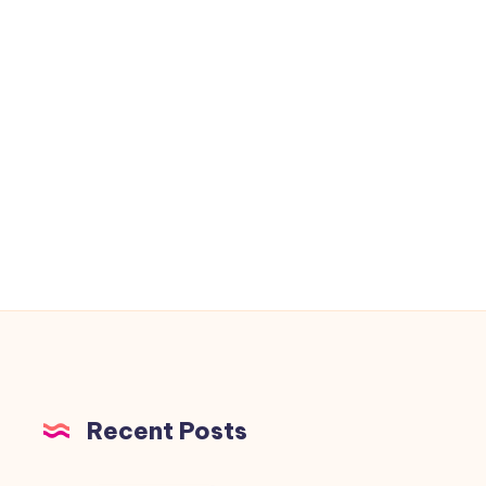
Galatasaray
Parma
izle
Canli
📺
Recent Posts