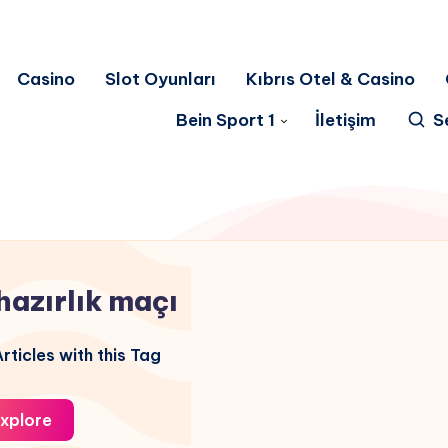
Casino
Slot Oyunları
Kıbrıs Otel & Casino
Bein Sport 1
İletişim
S
hazırlık maçı
rticles with this Tag
xplore