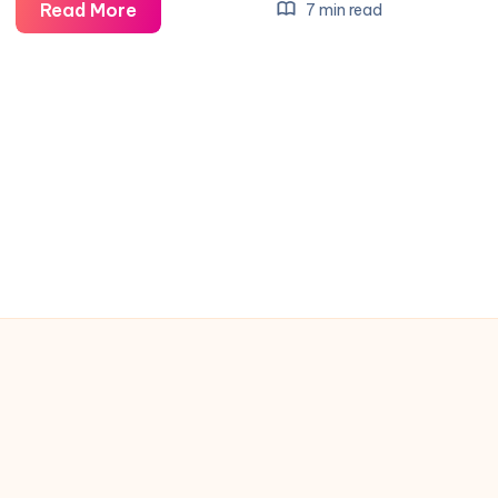
Heyecan
Read More
7 min read
Zirvede:
Fenerbahçe
–
Hull
City
Hazırlık
Maçı
Şifresiz
Yayın
Seçenekleri