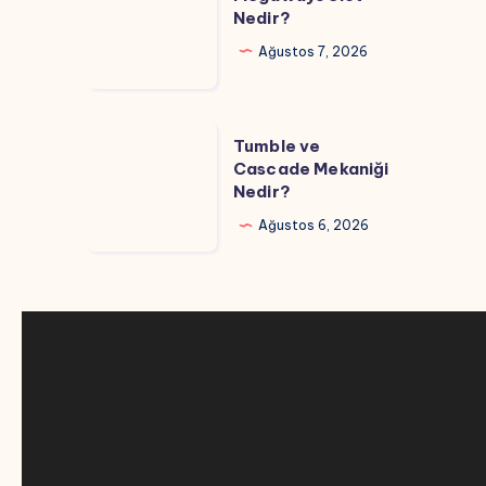
Slot
Nedir?
Nedir?
Ağustos 7, 2026
Tumble
Tumble ve
ve
Cascade Mekaniği
Nedir?
Cascade
Mekaniği
Ağustos 6, 2026
Nedir?