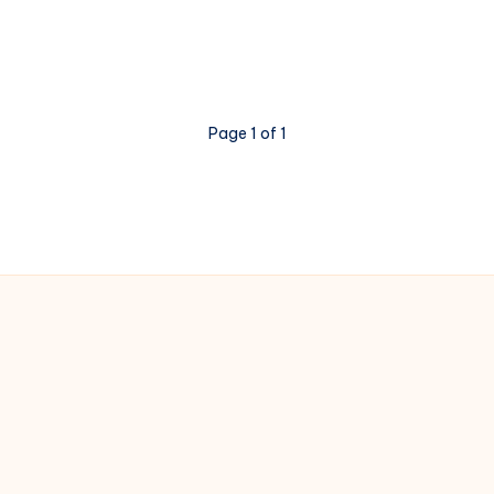
Page 1 of 1