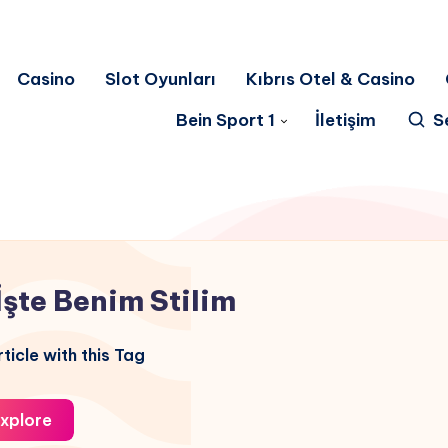
Casino
Slot Oyunları
Kıbrıs Otel & Casino
Bein Sport 1
İletişim
S
İşte Benim Stilim
ticle with this Tag
xplore