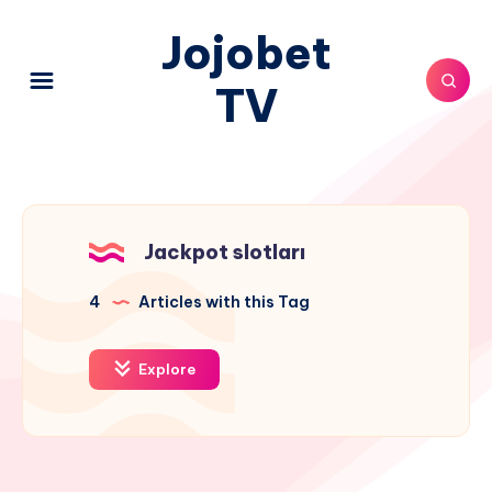
Jojobet
TV
Jackpot slotları
4
Articles with this Tag
Explore