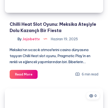
Chilli Heat Slot Oyunu: Meksika Ateşiyle
Dolu Kazançlı Bir Fiesta
By
Jojobettv
Haziran 19, 2025
Meksika’nın sıcacık atmosferini casino dünyasına
taşıyan Chilli Heat slot oyunu, Pragmatic Play’in en
renkli ve eğlenceli yapımlarından biri. Biberlerin…
Chilli
6 min read
Read More
Heat
Slot
Oyunu:
0
Meksika
Ateşiyle
Dolu