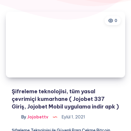
0
Şifreleme teknolojisi, tüm yasal
çevrimiçi kumarhane ( Jojobet 337
Giriş, Jojobet Mobil uygulama indir apk )
By
Jojobettv
Eylül 1, 2021
Şifreleme Teknolojisi ile Güvenli Para Çekme Bitcoin