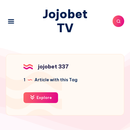
Jojobet
TV
jojobet 337
1
Article with this Tag
Explore