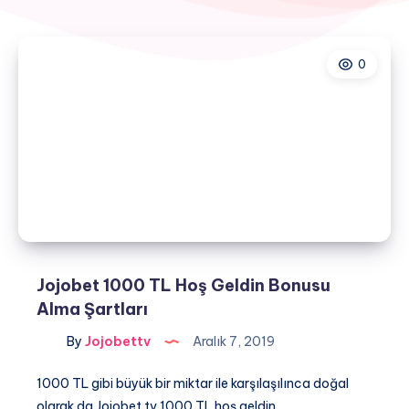
0
Jojobet 1000 TL Hoş Geldin Bonusu
Alma Şartları
By
Jojobettv
Aralık 7, 2019
1000 TL gibi büyük bir miktar ile karşılaşılınca doğal
olarak da Jojobet tv 1000 TL hoş geldin…