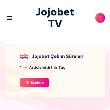
Jojobet
TV
Jojobet Çekim Süreleri
1
Article with this Tag
Explore