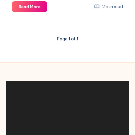
Jojobet
2 min read
Read More
Çekim
Süreleri
Page 1 of 1