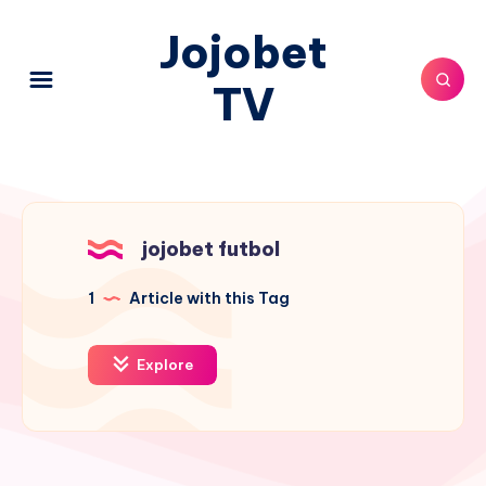
Jojobet
TV
jojobet futbol
1
Article with this Tag
Explore