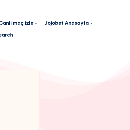
Canli maç izle
Jojobet Anasayfa
earch