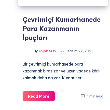
Çevrimiçi Kumarhanede
Para Kazanmanın
İpuçları
By
Jojobettv
Kasım 27, 2021
Bir çevrimiçi kumarhanede para
kazanmak biraz zor ve uzun vadede kârlı
kalmak daha da zor. Kumar her…
Çevrimiçi
Read More
1 min read
Kumarhanede
Para