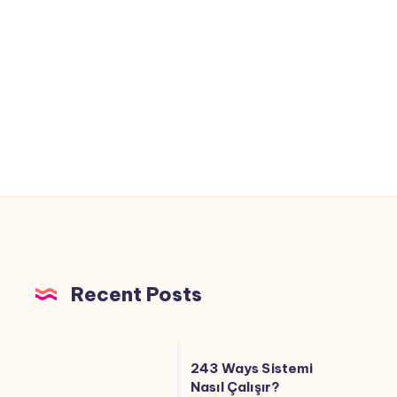
Kazanmanın
İpuçları
Recent Posts
243
243 Ways Sistemi
Ways
Nasıl Çalışır?