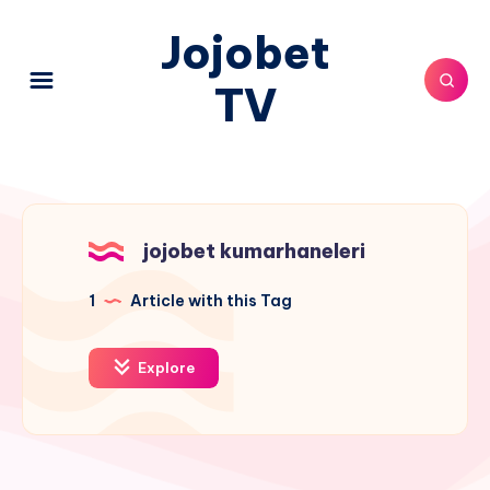
Jojobet
TV
jojobet kumarhaneleri
1
Article with this Tag
Explore