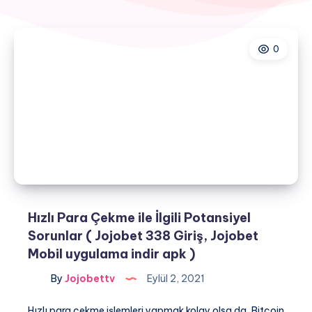
0
Hızlı Para Çekme ile İlgili Potansiyel
Sorunlar ( Jojobet 338 Giriş, Jojobet
Mobil uygulama indir apk )
By
Jojobettv
Eylül 2, 2021
Hızlı para çekme işlemleri yapmak kolay olsa da, Bitcoin