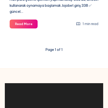
kullanarak oynamaya başlamak Jojobet giriş 338 ✅
güncel…
Hızlı
1 min read
Read More
Para
Çekme
ile
İlgili
Page 1 of 1
Potansiyel
Sorunlar
(
Jojobet
338
Giriş,
Jojobet
Mobil
uygulama
indir
apk