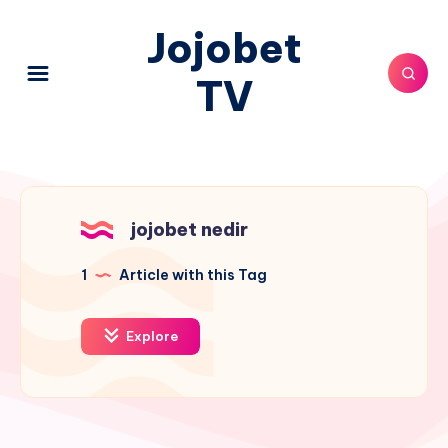
Jojobet
TV
jojobet nedir
1
Article with this Tag
Explore