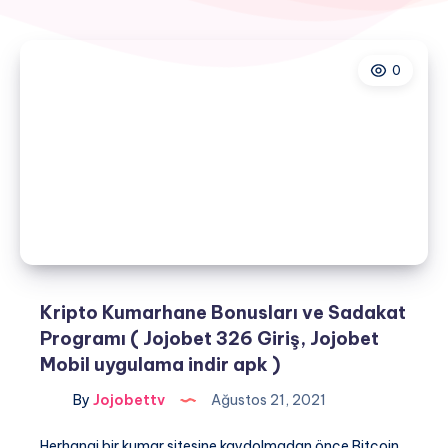
0
Kripto Kumarhane Bonusları ve Sadakat
Programı ( Jojobet 326 Giriş, Jojobet
Mobil uygulama indir apk )
By
Jojobettv
Ağustos 21, 2021
Herhangi bir kumar sitesine kaydolmadan önce Bitcoin