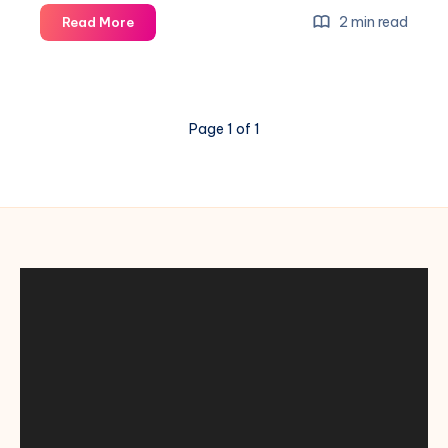
Jojobet
2 min read
Read More
Şikayet
Page 1 of 1